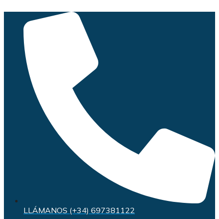
Saltar
al
contenido
LLÁMANOS (+34) 697381122