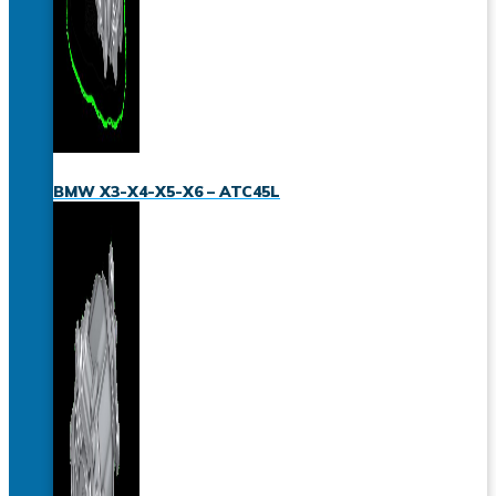
BMW X3-X4-X5-X6 – ATC45L