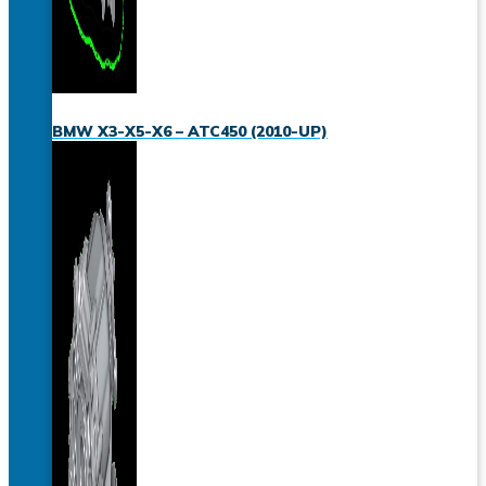
BMW X3-X5-X6 – ATC450 (2010-UP)