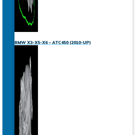
BMW X3-X5-X6 – ATC450 (2010-UP)