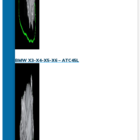
BMW X3-X4-X5-X6 – ATC45L