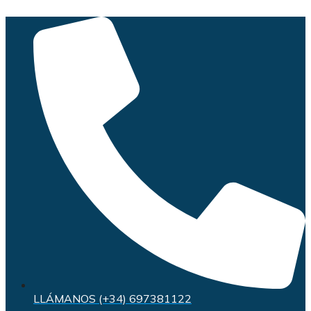
Saltar
al
contenido
LLÁMANOS (+34) 697381122