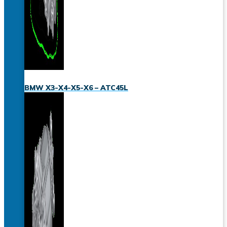
BMW X3-X4-X5-X6 – ATC45L