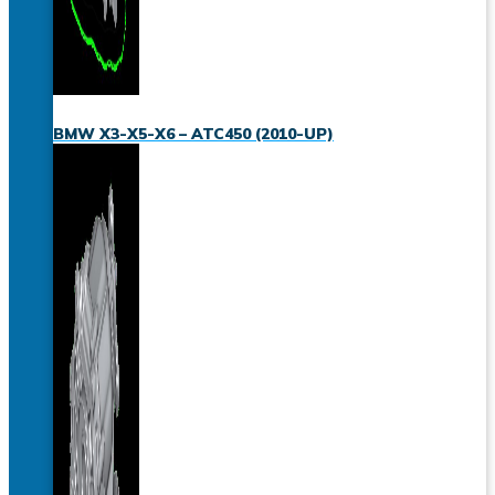
BMW X3-X5-X6 – ATC450 (2010-UP)