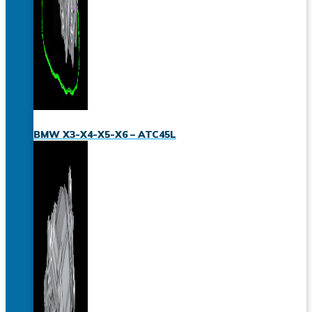
BMW X3-X4-X5-X6 – ATC45L