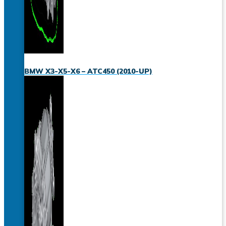
BMW X3-X5-X6 – ATC450 (2010-UP)