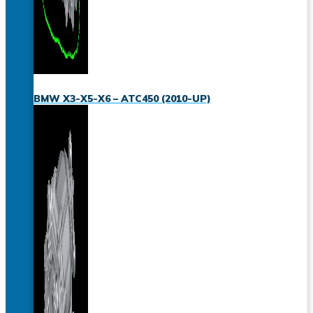
BMW X3-X5-X6 – ATC450 (2010-UP)