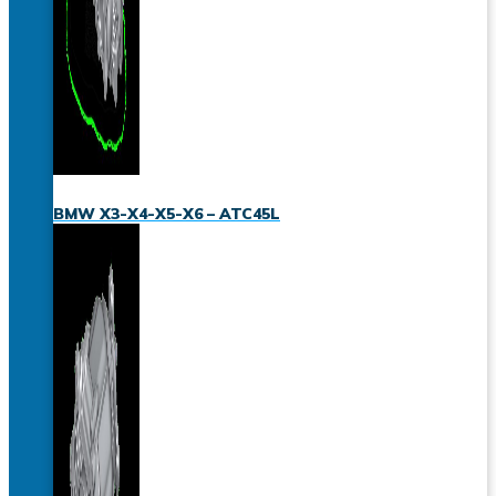
BMW X3-X4-X5-X6 – ATC45L