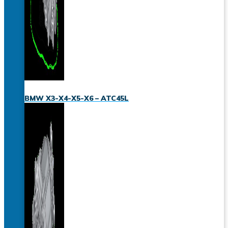
BMW X3-X4-X5-X6 – ATC45L