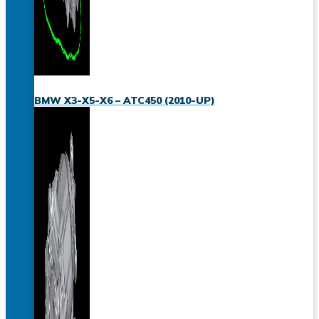
BMW X3-X5-X6 – ATC450 (2010-UP)