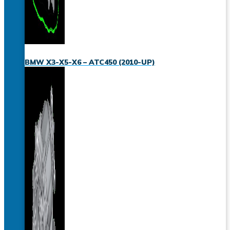
BMW X3-X5-X6 – ATC450 (2010-UP)