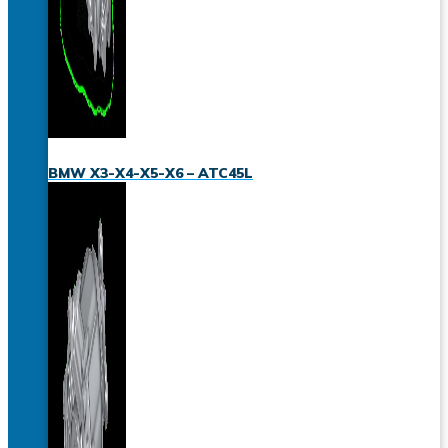
BMW X3-X4-X5-X6 – ATC45L