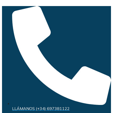
Saltar
al
contenido
LLÁMANOS (+34) 697381122