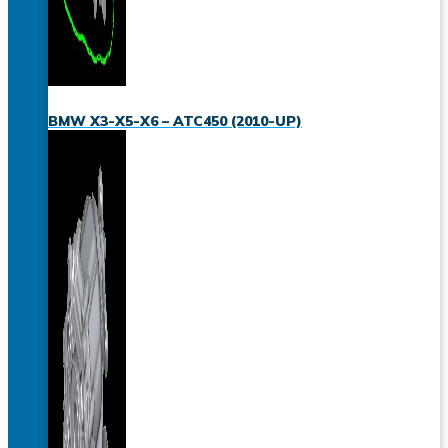
BMW X3-X5-X6 – ATC450 (2010-UP)