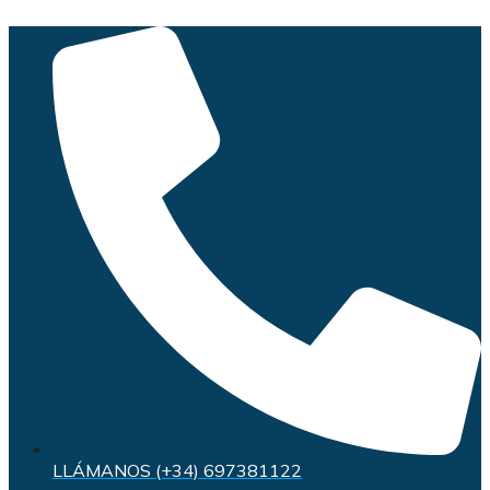
Saltar
al
contenido
LLÁMANOS (+34) 697381122