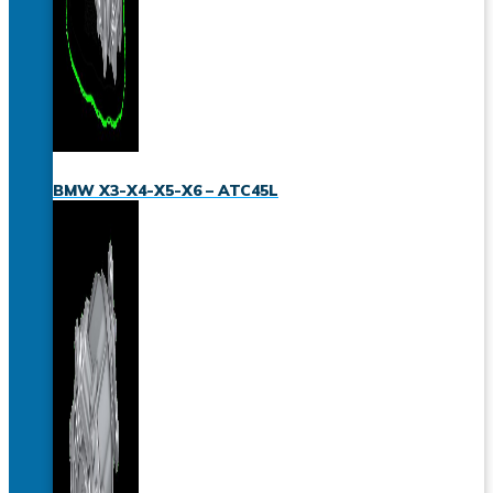
BMW X3-X4-X5-X6 – ATC45L