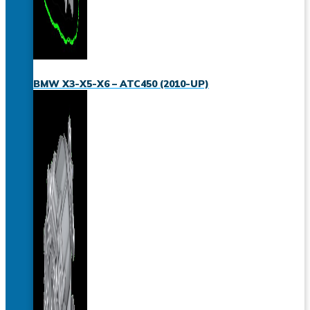
BMW X3-X5-X6 – ATC450 (2010-UP)