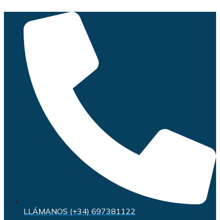
Saltar
al
contenido
LLÁMANOS (+34) 697381122