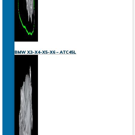
BMW X3-X4-X5-X6 – ATC45L