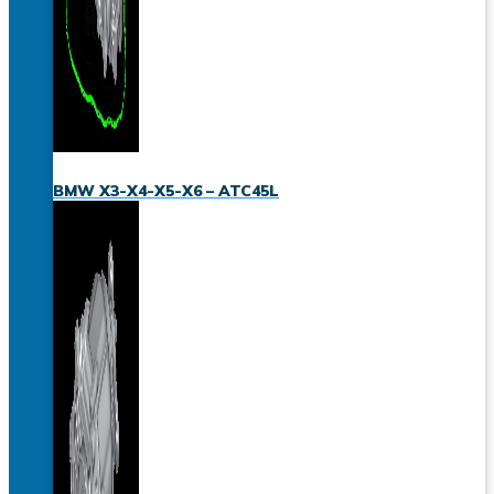
BMW X3-X4-X5-X6 – ATC45L