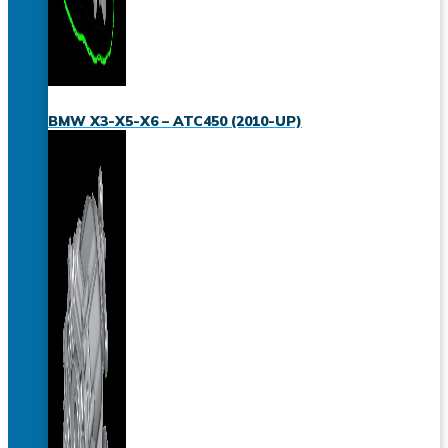
BMW X3-X5-X6 – ATC450 (2010-UP)