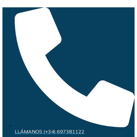
Saltar
al
contenido
LLÁMANOS (+34) 697381122