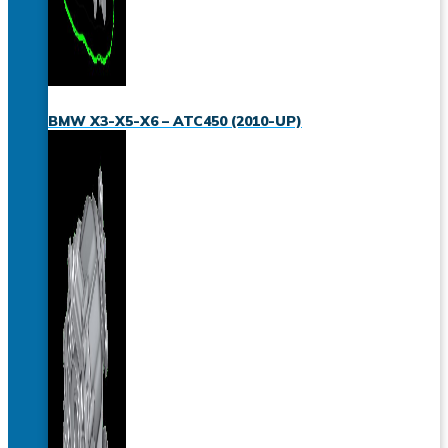
BMW X3-X5-X6 – ATC450 (2010-UP)