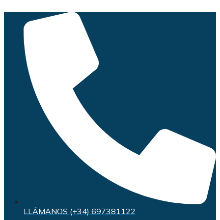
Saltar
al
contenido
LLÁMANOS (+34) 697381122