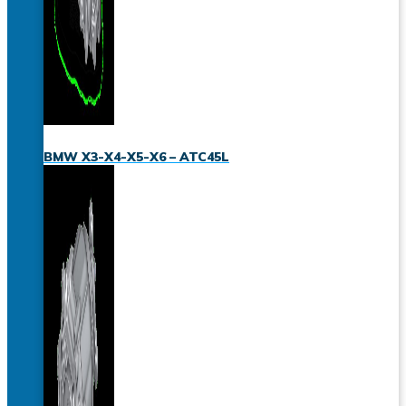
BMW X3-X4-X5-X6 – ATC45L