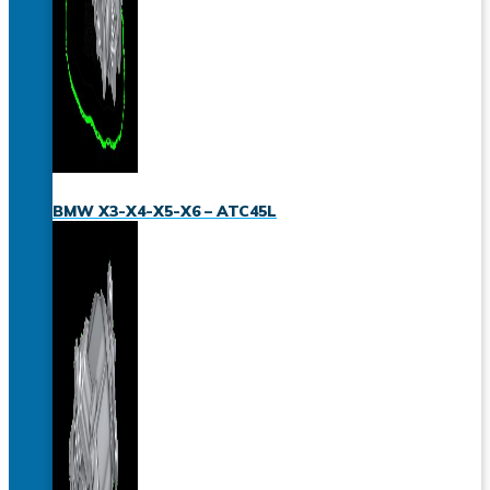
BMW X3-X4-X5-X6 – ATC45L