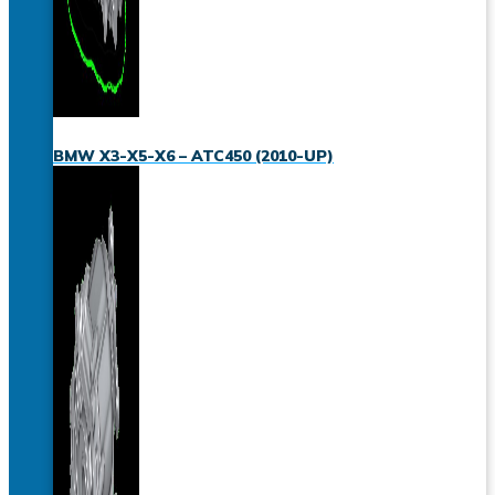
BMW X3-X5-X6 – ATC450 (2010-UP)