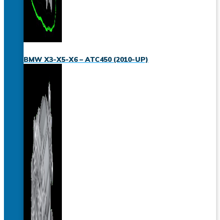
BMW X3-X5-X6 – ATC450 (2010-UP)