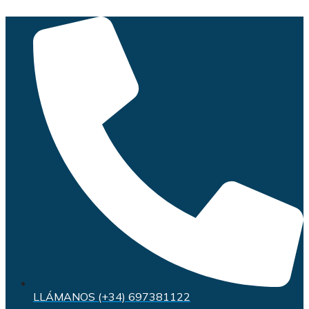
Saltar
al
contenido
LLÁMANOS (+34) 697381122