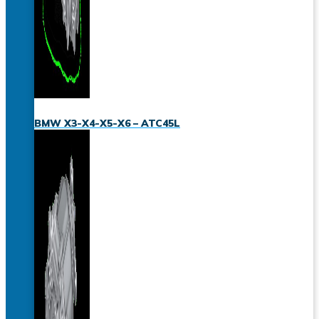
BMW X3-X4-X5-X6 – ATC45L