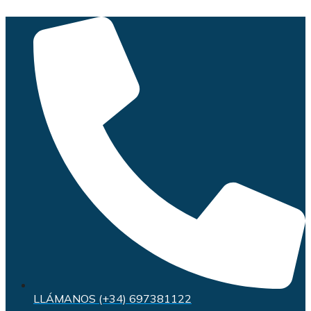
Saltar
al
contenido
LLÁMANOS (+34) 697381122