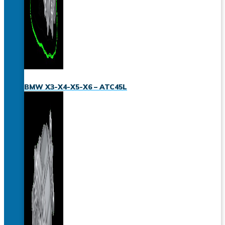
BMW X3-X4-X5-X6 – ATC45L