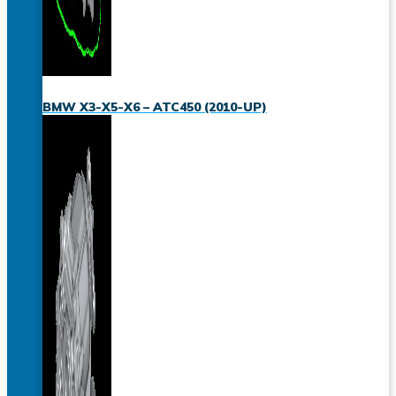
BMW X3-X5-X6 – ATC450 (2010-UP)