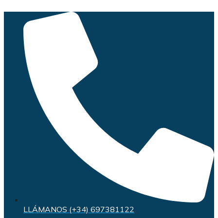
Saltar
al
contenido
LLÁMANOS (+34) 697381122