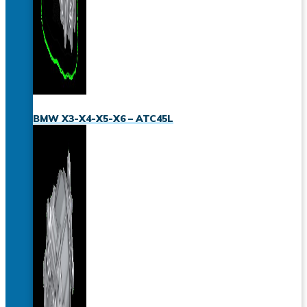
BMW X3-X4-X5-X6 – ATC45L