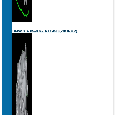
BMW X3-X5-X6 – ATC450 (2010-UP)