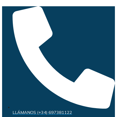
Saltar
al
contenido
LLÁMANOS (+34) 697381122