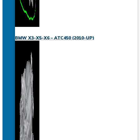
BMW X3-X5-X6 – ATC450 (2010-UP)