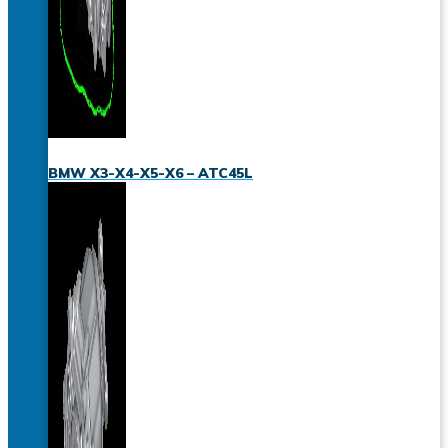
BMW X3-X4-X5-X6 – ATC45L