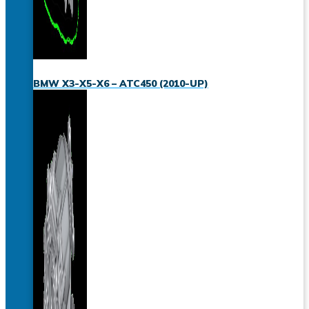
BMW X3-X5-X6 – ATC450 (2010-UP)