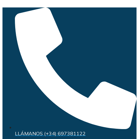
Saltar
al
contenido
LLÁMANOS (+34) 697381122