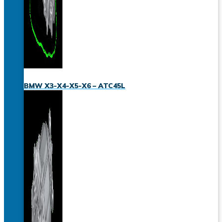
BMW X3-X4-X5-X6 – ATC45L