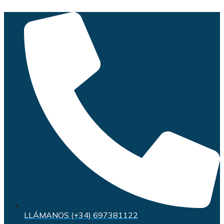
Saltar
al
contenido
LLÁMANOS (+34) 697381122