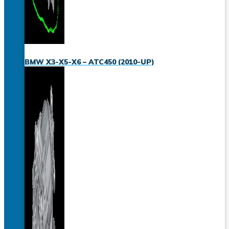
BMW X3-X5-X6 – ATC450 (2010-UP)