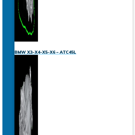
BMW X3-X4-X5-X6 – ATC45L