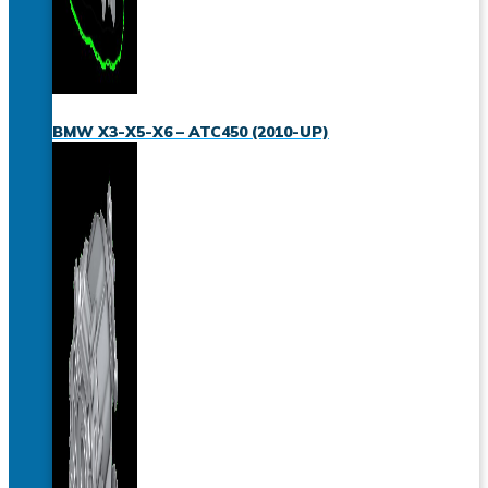
BMW X3-X5-X6 – ATC450 (2010-UP)