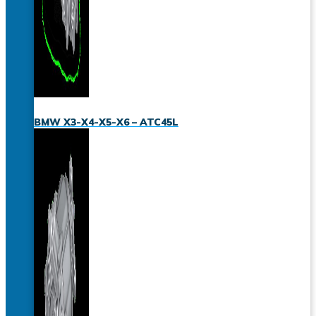
BMW X3-X4-X5-X6 – ATC45L