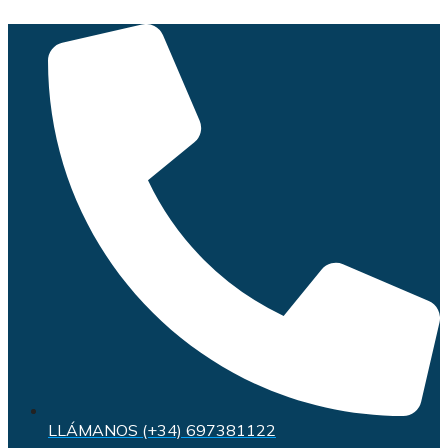
Saltar
al
contenido
LLÁMANOS (+34) 697381122