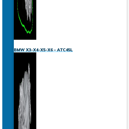
BMW X3-X4-X5-X6 – ATC45L