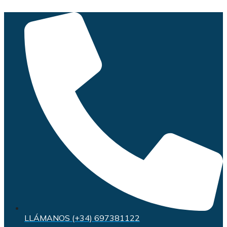
Saltar
al
contenido
LLÁMANOS (+34) 697381122