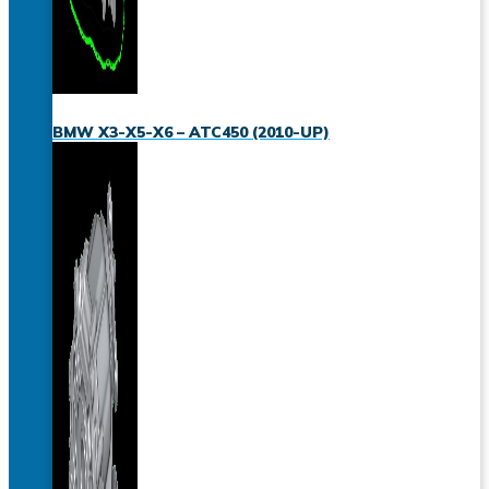
BMW X3-X5-X6 – ATC450 (2010-UP)