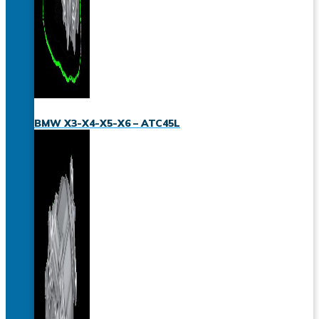
BMW X3-X4-X5-X6 – ATC45L