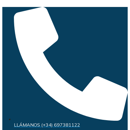
Saltar
al
contenido
LLÁMANOS (+34) 697381122