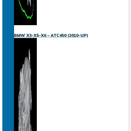
BMW X3-X5-X6 – ATC450 (2010-UP)