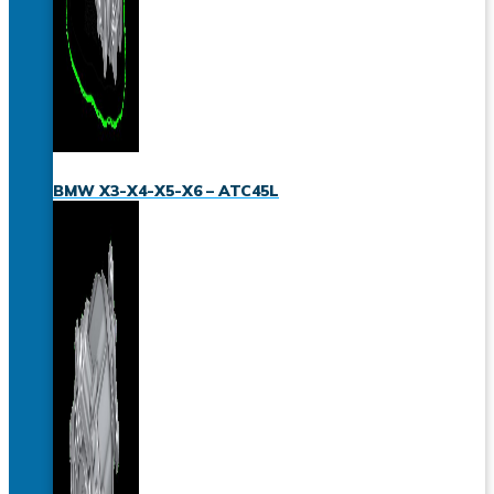
BMW X3-X4-X5-X6 – ATC45L