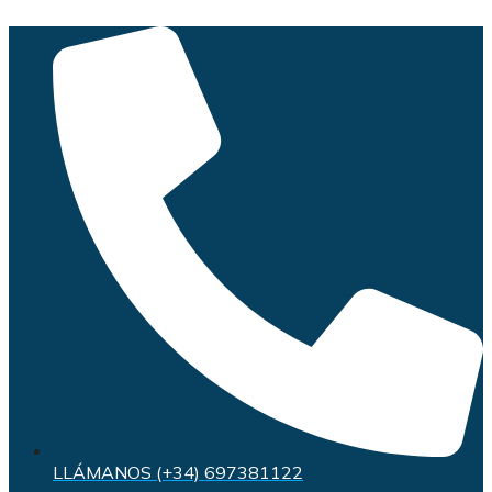
Saltar
al
contenido
LLÁMANOS (+34) 697381122