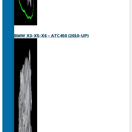
BMW X3-X5-X6 – ATC450 (2010-UP)