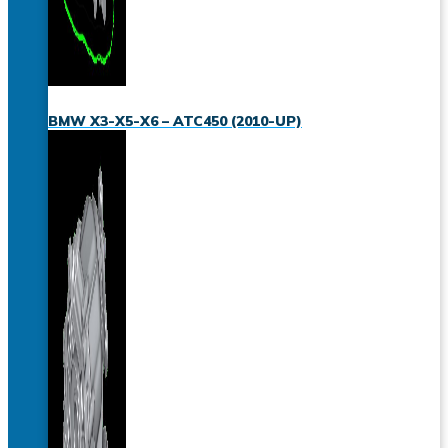
BMW X3-X5-X6 – ATC450 (2010-UP)