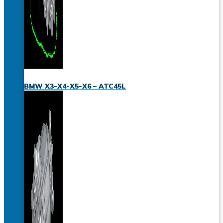
BMW X3-X4-X5-X6 – ATC45L