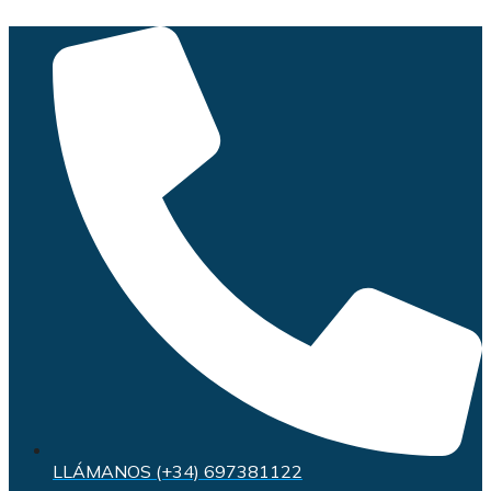
Saltar
al
contenido
LLÁMANOS (+34) 697381122