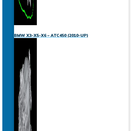
BMW X3-X5-X6 – ATC450 (2010-UP)