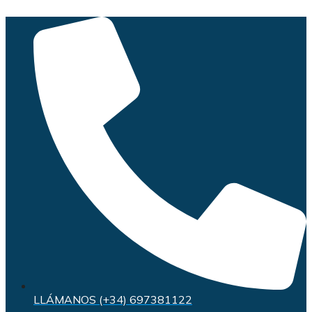
Saltar
al
contenido
LLÁMANOS (+34) 697381122