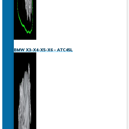
BMW X3-X4-X5-X6 – ATC45L