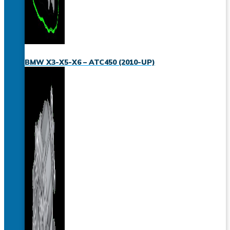
BMW X3-X5-X6 – ATC450 (2010-UP)