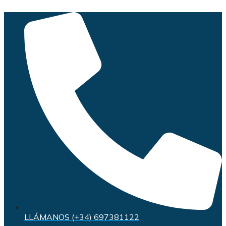
Saltar
al
contenido
LLÁMANOS (+34) 697381122