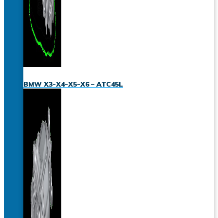
BMW X3-X4-X5-X6 – ATC45L