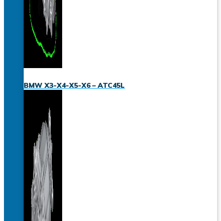
BMW X3-X4-X5-X6 – ATC45L