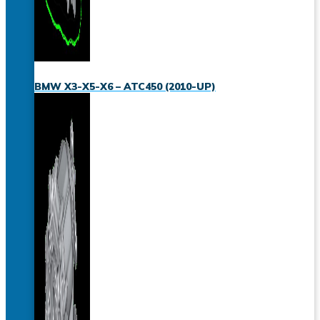
BMW X3-X5-X6 – ATC450 (2010-UP)