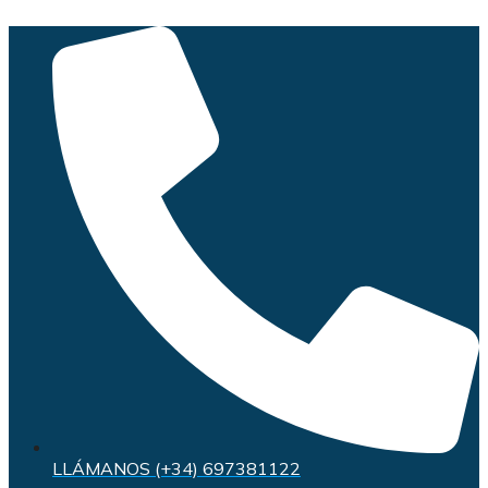
Saltar
al
contenido
LLÁMANOS (+34) 697381122