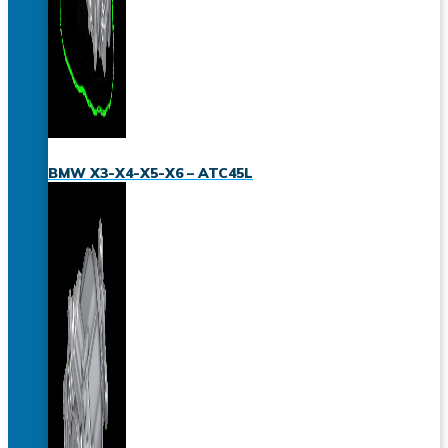
BMW X3-X4-X5-X6 – ATC45L