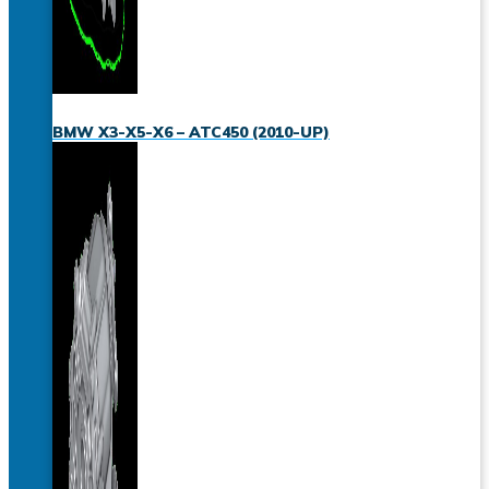
BMW X3-X5-X6 – ATC450 (2010-UP)