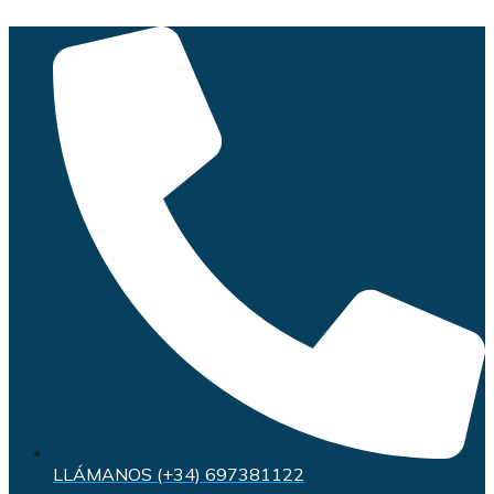
Saltar
al
contenido
LLÁMANOS (+34) 697381122