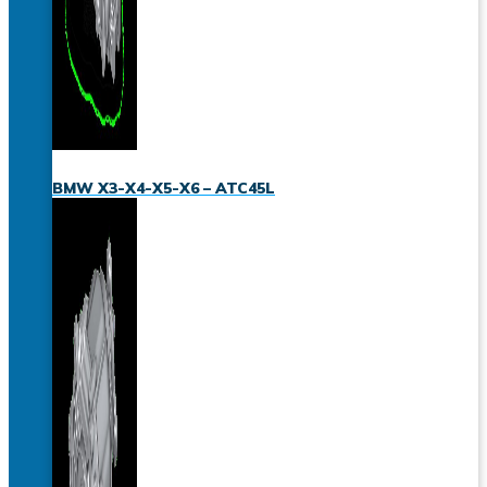
BMW X3-X4-X5-X6 – ATC45L