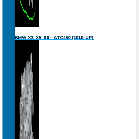
BMW X3-X5-X6 – ATC450 (2010-UP)