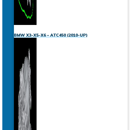
BMW X3-X5-X6 – ATC450 (2010-UP)