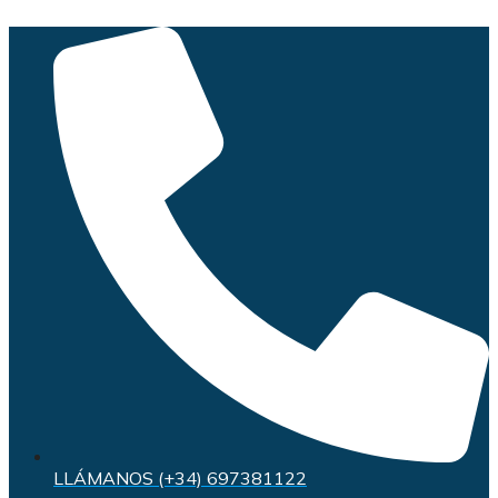
Saltar
al
contenido
LLÁMANOS (+34) 697381122