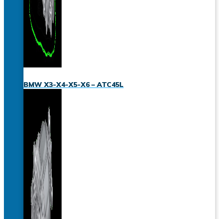
BMW X3-X4-X5-X6 – ATC45L