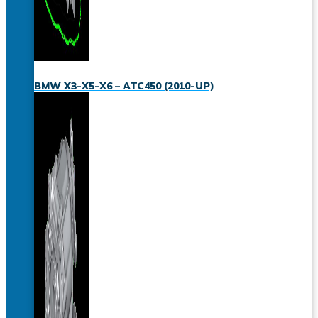
BMW X3-X5-X6 – ATC450 (2010-UP)