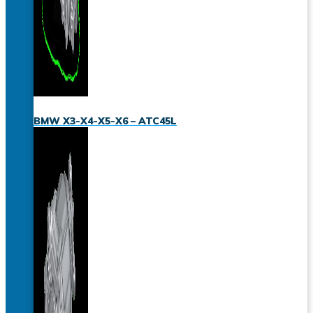
BMW X3-X4-X5-X6 – ATC45L