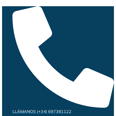
Saltar
al
contenido
LLÁMANOS (+34) 697381122