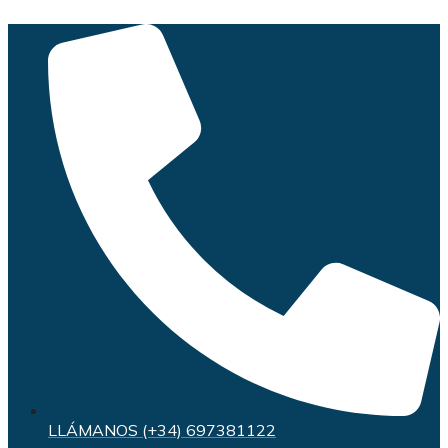
Saltar
al
contenido
LLÁMANOS (+34) 697381122