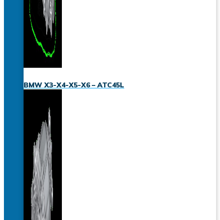
BMW X3-X4-X5-X6 – ATC45L