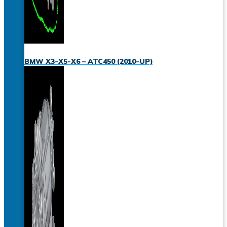
BMW X3-X5-X6 – ATC450 (2010-UP)