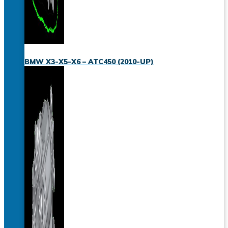
BMW X3-X5-X6 – ATC450 (2010-UP)