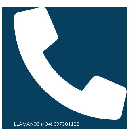
Saltar
al
contenido
LLÁMANOS (+34) 697381122