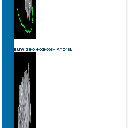
BMW X3-X4-X5-X6 – ATC45L