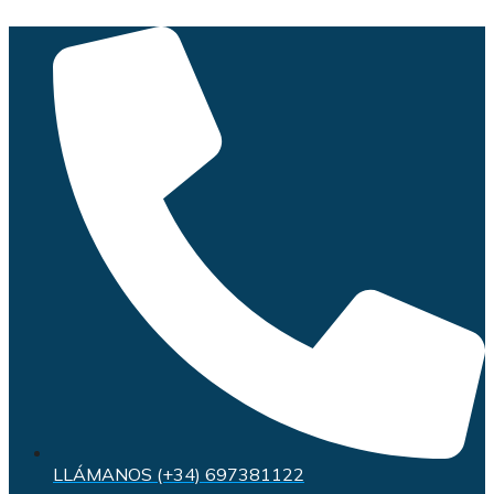
Saltar
al
contenido
LLÁMANOS (+34) 697381122