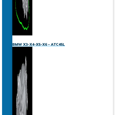
BMW X3-X4-X5-X6 – ATC45L