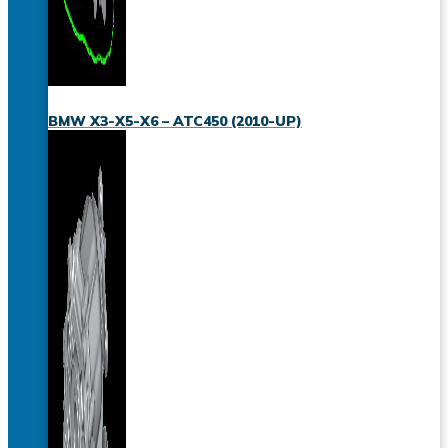
BMW X3-X5-X6 – ATC450 (2010-UP)