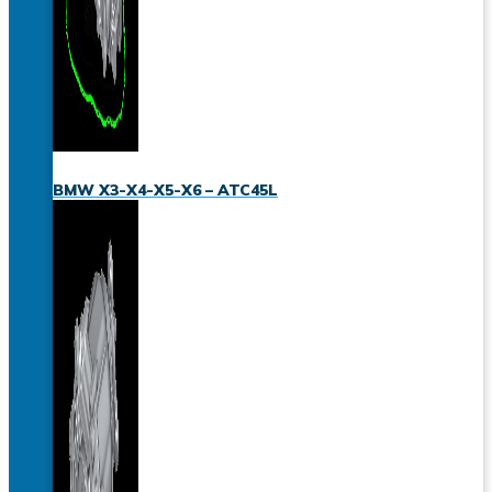
BMW X3-X4-X5-X6 – ATC45L