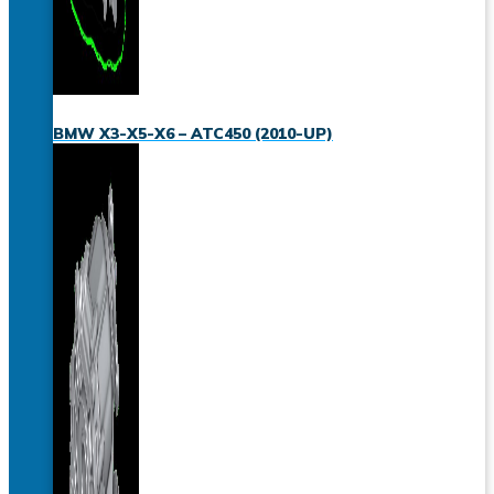
BMW X3-X5-X6 – ATC450 (2010-UP)