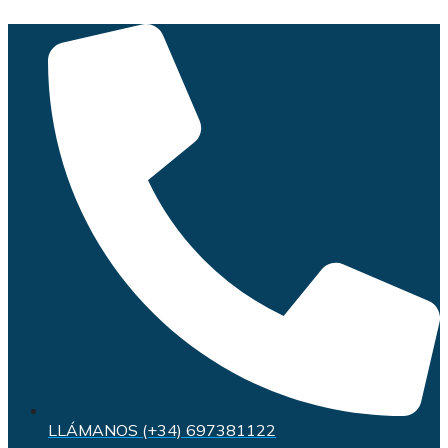
Saltar
al
contenido
LLÁMANOS (+34) 697381122