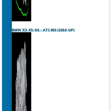
BMW X3-X5-X6 – ATC450 (2010-UP)