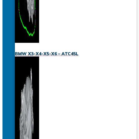
BMW X3-X4-X5-X6 – ATC45L