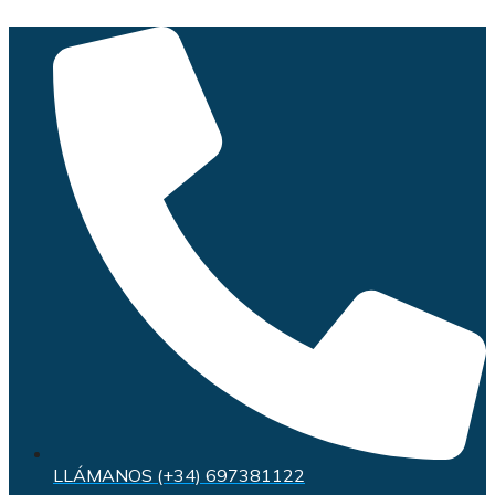
Saltar
al
contenido
LLÁMANOS (+34) 697381122