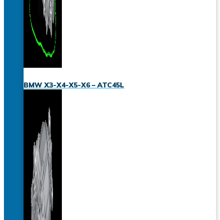
BMW X3-X4-X5-X6 – ATC45L