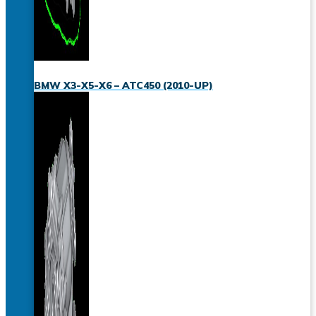
BMW X3-X5-X6 – ATC450 (2010-UP)