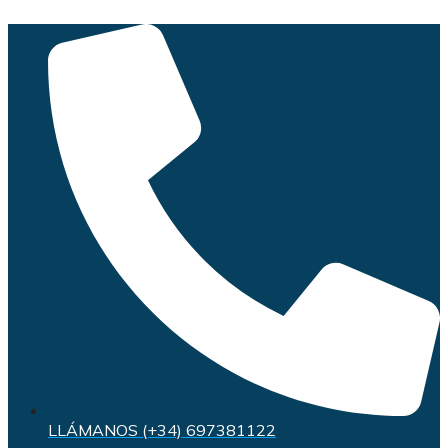
Saltar
al
contenido
LLÁMANOS (+34) 697381122