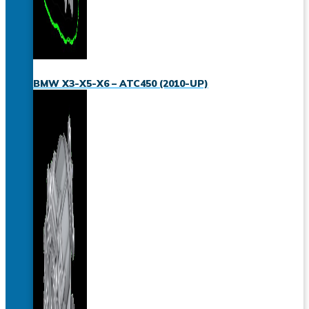
BMW X3-X5-X6 – ATC450 (2010-UP)