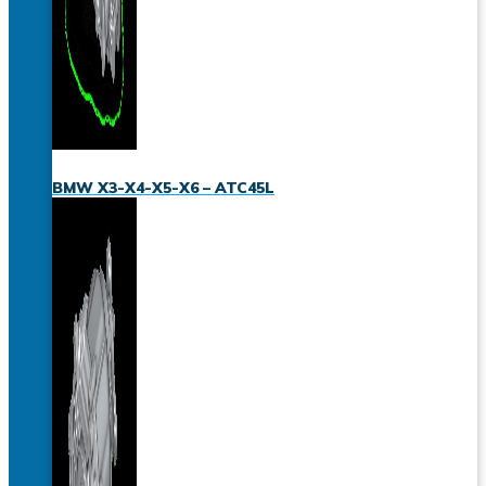
BMW X3-X4-X5-X6 – ATC45L