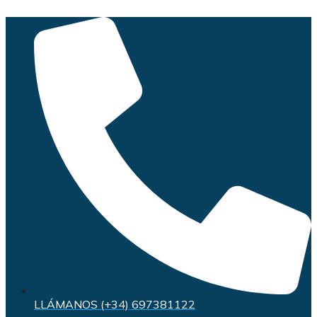
Saltar
al
contenido
LLÁMANOS (+34) 697381122