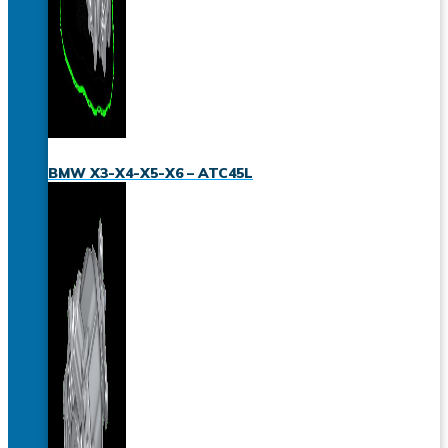
BMW X3-X4-X5-X6 – ATC45L