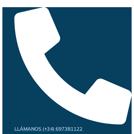
Saltar
al
contenido
LLÁMANOS (+34) 697381122