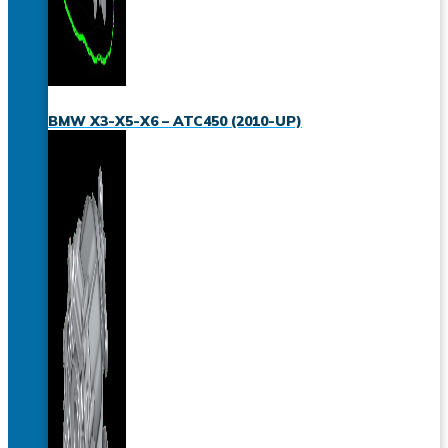
BMW X3-X5-X6 – ATC450 (2010-UP)