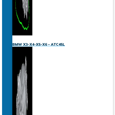
BMW X3-X4-X5-X6 – ATC45L