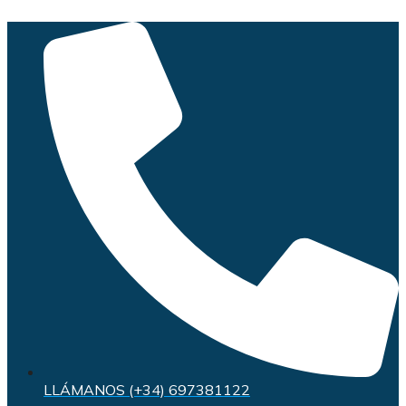
Saltar
al
contenido
LLÁMANOS (+34) 697381122