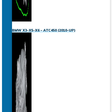
BMW X3-X5-X6 – ATC450 (2010-UP)