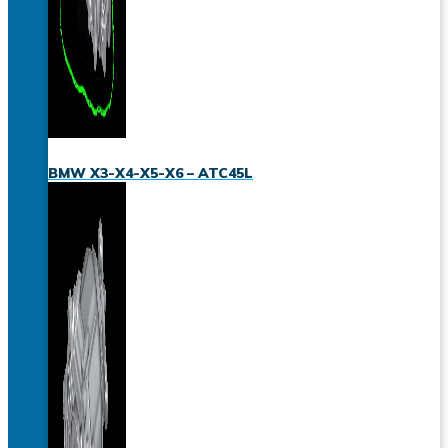
BMW X3-X4-X5-X6 – ATC45L