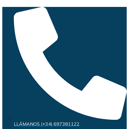
Saltar
al
contenido
LLÁMANOS (+34) 697381122