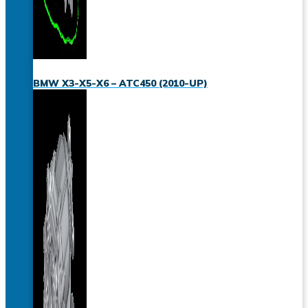
BMW X3-X5-X6 – ATC450 (2010-UP)