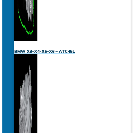
BMW X3-X4-X5-X6 – ATC45L