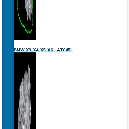
BMW X3-X4-X5-X6 – ATC45L