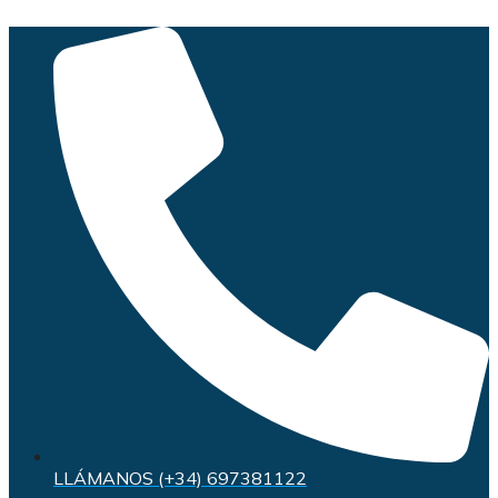
Saltar
al
contenido
LLÁMANOS (+34) 697381122