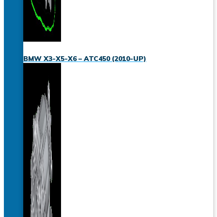
BMW X3-X5-X6 – ATC450 (2010-UP)