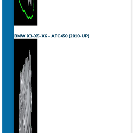
BMW X3-X5-X6 – ATC450 (2010-UP)