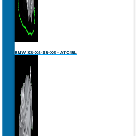
BMW X3-X4-X5-X6 – ATC45L