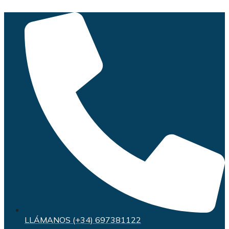
Saltar
al
contenido
LLÁMANOS (+34) 697381122