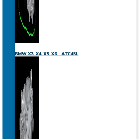
BMW X3-X4-X5-X6 – ATC45L