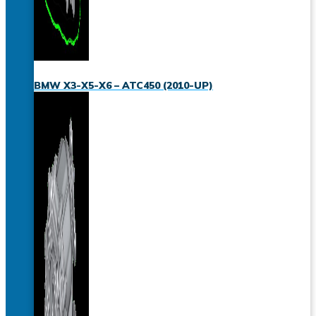
BMW X3-X5-X6 – ATC450 (2010-UP)