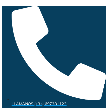
Saltar
al
contenido
LLÁMANOS (+34) 697381122